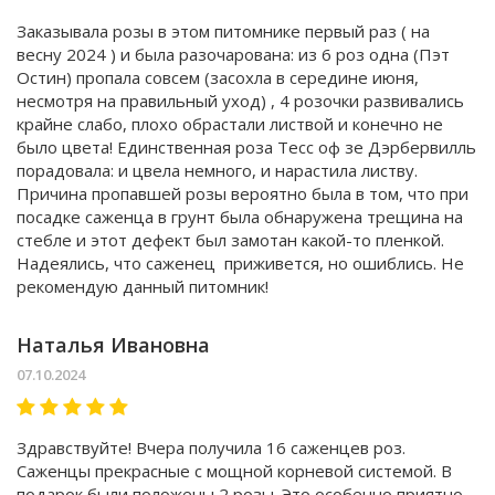
Заказывала розы в этом питомнике первый раз ( на
весну 2024 ) и была разочарована: из 6 роз одна (Пэт
Остин) пропала совсем (засохла в середине июня,
несмотря на правильный уход) , 4 розочки развивались
крайне слабо, плохо обрастали листвой и конечно не
было цвета! Единственная роза Тесс оф зе Дэрбервилль
порадовала: и цвела немного, и нарастила листву.
Причина пропавшей розы вероятно была в том, что при
посадке саженца в грунт была обнаружена трещина на
стебле и этот дефект был замотан какой-то пленкой.
Надеялись, что саженец приживется, но ошиблись. Не
рекомендую данный питомник!
Наталья Ивановна
07.10.2024
Здравствуйте! Вчера получила 16 саженцев роз.
Саженцы прекрасные с мощной корневой системой. В
подарок были положены 2 розы. Это особенно приятно,