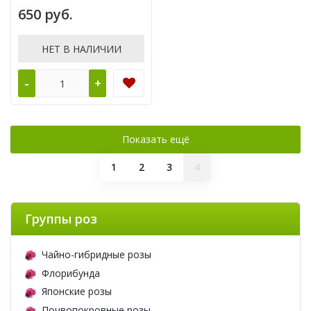
НОВИНКА ЯПОНСКАЯ
650 руб.
ШРАБ
НЕТ В НАЛИЧИИ
-
+
Показать ещё
1
2
3
4
Группы роз
Чайно-гибридные розы
Флорибунда
Японские розы
Почвопокровные розы