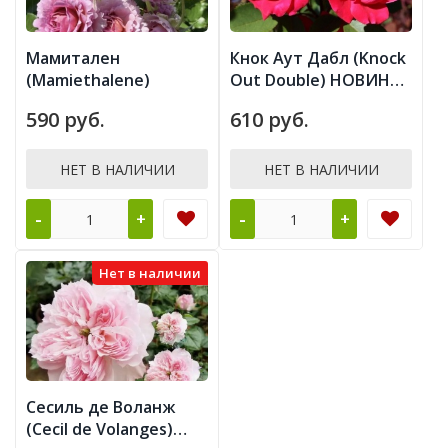
Мамитален
Кнок Аут Дабл (Knock
(Mamiethalene)
Out Double) НОВИНКА
ШРАБ
590 руб.
610 руб.
НЕТ В НАЛИЧИИ
НЕТ В НАЛИЧИИ
-
-
+
+
Нет в наличии
Сесиль де Воланж
(Cecil de Volanges)