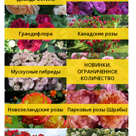
Грандифлора
Канадские розы
НОВИНКИ,
Мускусные гибриды
ОГРАНИЧЕННОЕ
КОЛИЧЕСТВО
Новозеландские розы
Парковые розы (Шрабы)