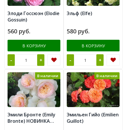
Элоди Госсюэн (Elodie
Эльф (Elfe)
Gossuin)
560 руб.
580 руб.
В КОРЗИНУ
В КОРЗИНУ
-
-
+
+
В наличии
В наличии
Эмили Бронте (Emily
Эмильен Гийо (Emilien
Bronte) НОВИНКА
Guillot)
АНГЛИЙСКИЕ