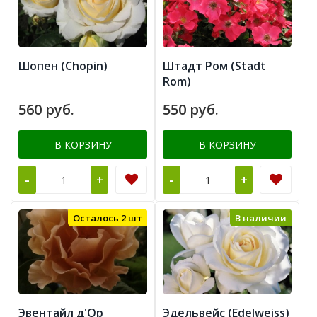
Шопен (Chopin)
Штадт Ром (Stadt
Rom)
560 руб.
550 руб.
В КОРЗИНУ
В КОРЗИНУ
-
-
+
+
Осталось 2 шт
В наличии
Эвентайл д'Ор
Эдельвейс (Edelweiss)