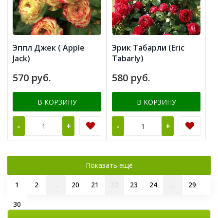
Эппл Джек ( Apple
Эрик Табарли (Eric
Jack)
Tabarly)
570 руб.
580 руб.
В КОРЗИНУ
В КОРЗИНУ
-
-
+
+
Показать ещё
1
2
...
20
21
22
23
24
...
29
30