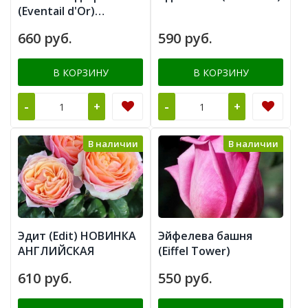
(Eventail d'Or)
Золотой веер
660 руб.
590 руб.
В КОРЗИНУ
В КОРЗИНУ
-
-
+
+
В наличии
В наличии
Эдит (Edit) НОВИНКА
Эйфелева башня
АНГЛИЙСКАЯ
(Eiffel Tower)
610 руб.
550 руб.