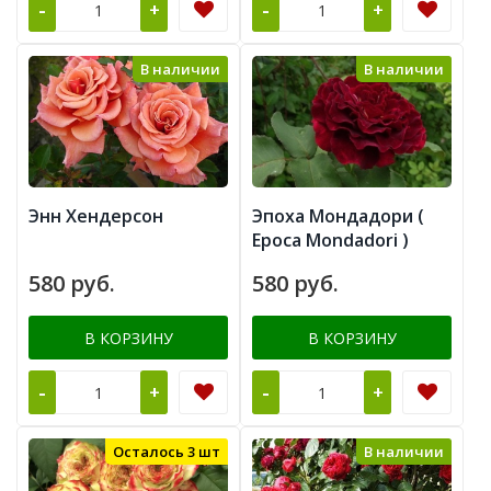
-
-
+
+
В наличии
В наличии
Энн Хендерсон
Эпоха Мондадори (
Epoca Mondadori )
580 руб.
580 руб.
В КОРЗИНУ
В КОРЗИНУ
-
-
+
+
Осталось 3 шт
В наличии