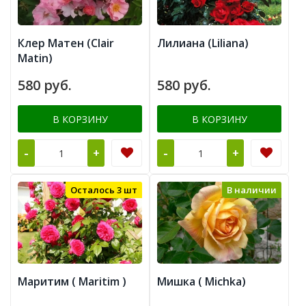
Клер Матен (Clair
Лилиана (Liliana)
Matin)
580 руб.
580 руб.
В КОРЗИНУ
В КОРЗИНУ
-
-
+
+
Осталось 3 шт
В наличии
Маритим ( Maritim )
Мишка ( Michka)