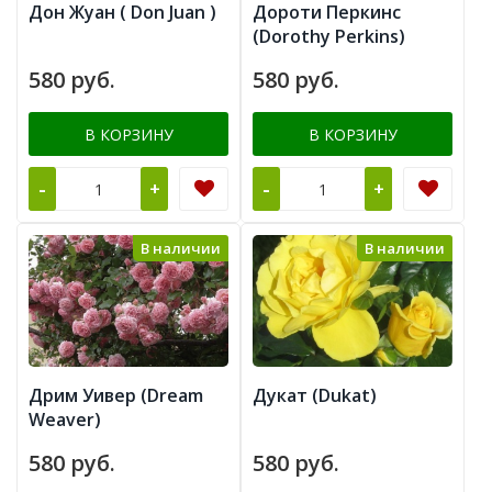
Дон Жуан ( Don Juan )
Дороти Перкинс
(Dorothy Perkins)
580 руб.
580 руб.
В КОРЗИНУ
В КОРЗИНУ
-
-
+
+
В наличии
В наличии
Дрим Уивер (Dream
Дукат (Dukat)
Weaver)
580 руб.
580 руб.