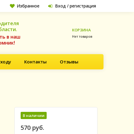
Избранное
Вход / регистрация
одителя
бласти.
КОРЗИНА
ть в наш
Нет товаров
омник!
уходу
Контакты
Отзывы
В наличии
570 руб.