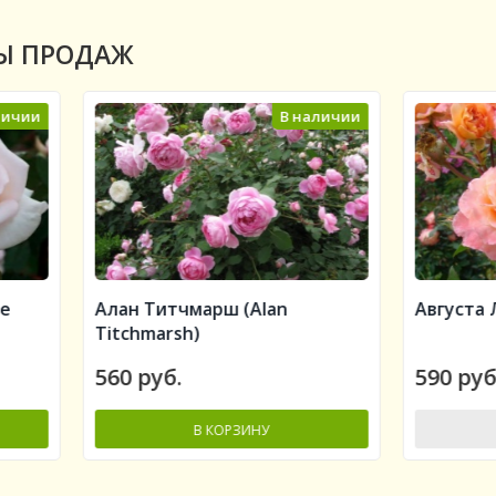
Ы ПРОДАЖ
В наличии
Нет в на
 Титчмарш (Alan
Августа Луиза (Augusta L
hmarsh)
руб.
590 руб.
В КОРЗИНУ
НЕТ В НАЛИЧИИ
-
+
+