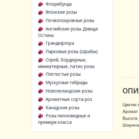
Флорибунда
Японские розы
Почвопокровные розы
Английские розы Дэвида
Остина
Грандифлора
Парковые розы (Шрабы)
Спрей, бордюрные,
миниатюрные, патио розы
Плетистые розы
Мускусные гибриды
ОПИ
Новозеландские розы
Ароматные сорта роз
Цветки 
Канадские розы
Аромат 
Розы пионовидные и
Высота 
премиум класса
Ширина 