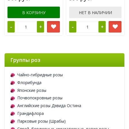
В КОРЗИНУ
НЕТ В НАЛИЧИИ
-
-
+
+
Группы роз
Чайно-гибридные розы
Флорибунда
Японские розы
Почвопокровные розы
Английские розы Дэвида Остина
Грандифлора
Парковые розы (Шрабы)
Спрей, бордюрные, миниатюрные, патио розы