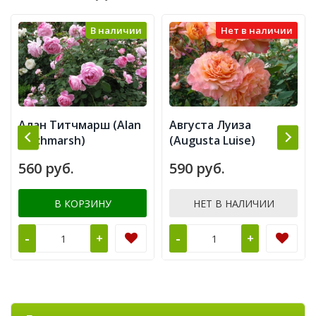
В наличии
Нет в наличии
Алан Титчмарш (Alan
Августа Луиза
Titchmarsh)
(Augusta Luise)
560 руб.
590 руб.
В КОРЗИНУ
НЕТ В НАЛИЧИИ
-
-
+
+