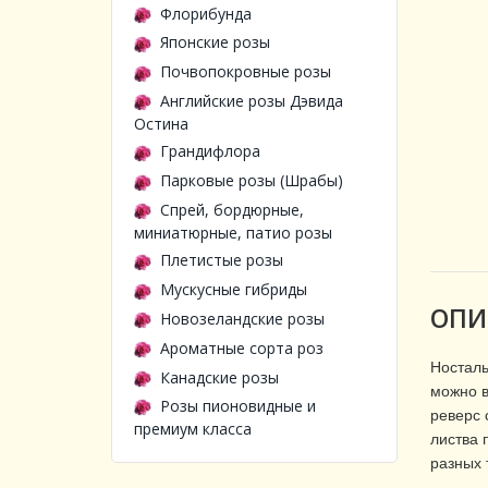
Флорибунда
Японские розы
Почвопокровные розы
Английские розы Дэвида
Остина
Грандифлора
Парковые розы (Шрабы)
Спрей, бордюрные,
миниатюрные, патио розы
Плетистые розы
Мускусные гибриды
ОПИ
Новозеландские розы
Ароматные сорта роз
Носталь
Канадские розы
можно в
Розы пионовидные и
реверс 
премиум класса
листва 
разных 