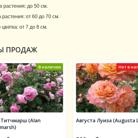
 растения:
до 50 см.
 растения:
от 60 до 70 см.
 цветка:
от 7 до 8 см.
Ы ПРОДАЖ
В наличии
Нет в на
 Титчмарш (Alan
Августа Луиза (Augusta L
hmarsh)