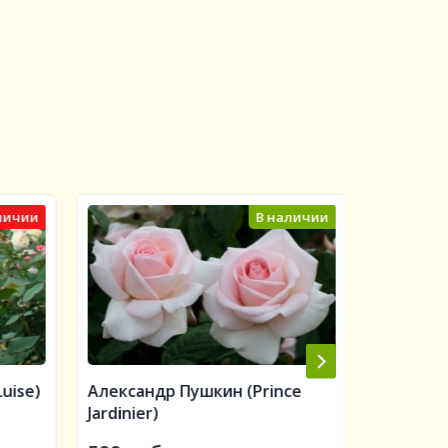
личии
В наличии
uise)
Александр Пушкин (Prince
Алан Ти
Jardinier)
Titchmar