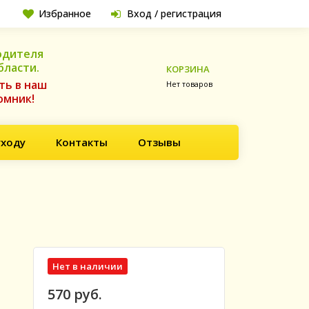
Избранное
Вход / регистрация
одителя
бласти.
КОРЗИНА
ть в наш
Нет товаров
омник!
уходу
Контакты
Отзывы
Нет в наличии
570 руб.