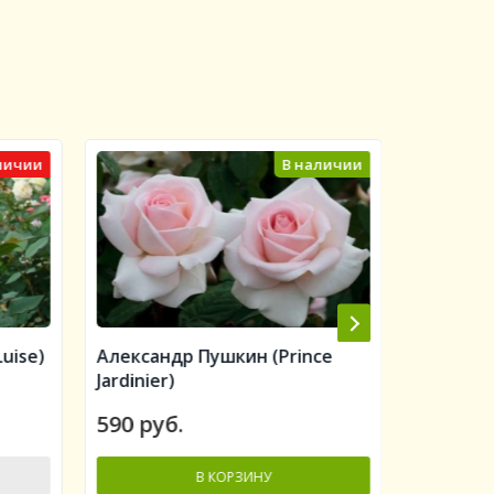
личии
В наличии
uise)
Александр Пушкин (Prince
Алан Ти
Jardinier)
Titchmar
590 руб.
560 руб
В КОРЗИНУ