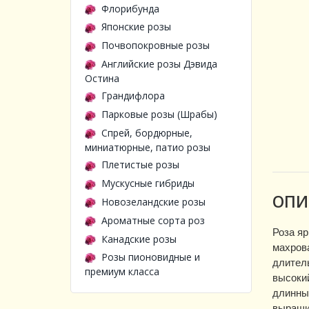
Флорибунда
Японские розы
Почвопокровные розы
Английские розы Дэвида
Остина
Грандифлора
Парковые розы (Шрабы)
Спрей, бордюрные,
миниатюрные, патио розы
Плетистые розы
Мускусные гибриды
ОПИ
Новозеландские розы
Ароматные сорта роз
Роза яр
Канадские розы
махрова
Розы пионовидные и
длитель
премиум класса
высокий
длинным
выращи