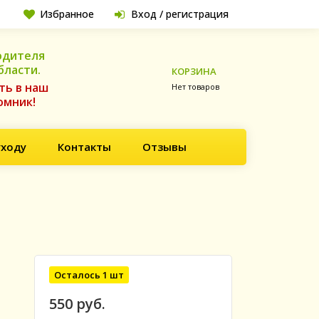
Избранное
Вход / регистрация
одителя
бласти.
КОРЗИНА
ть в наш
Нет товаров
омник!
уходу
Контакты
Отзывы
Осталось 1 шт
550 руб.