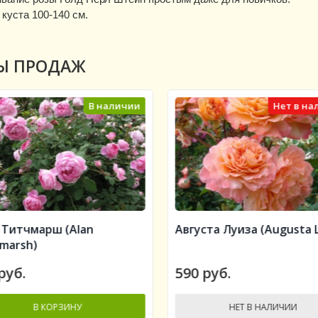
куста 100-140 см.
Ы ПРОДАЖ
В наличии
Нет в на
 Титчмарш (Alan
Августа Луиза (Augusta L
hmarsh)
руб.
590 руб.
В КОРЗИНУ
НЕТ В НАЛИЧИИ