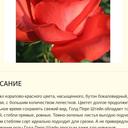
САНИЕ
ко коралово-красного цвета, насыщенного, бутон бокаловидный, 
я, с большим количеством лепестков. Цветет долгое продолжит
ное время сохранять свежий вид. Голд Перл Штейн обладает т
, стебли прямые, ровные. Темно-зеленые листья выгодно подче
 стеблям сорт идеально подходит для срезки. А не привередли
вание розы Голд Перл Штейн простым даже для новичков.