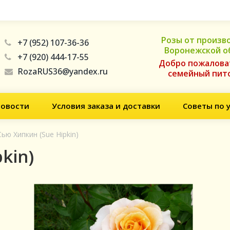
Розы от произв
+7 (952) 107-36-36
Воронежской о
+7 (920) 444-17-55
Добро пожалова
RozaRUS36@yandex.ru
семейный пит
овости
Условия заказа и доставки
Советы по 
Сью Хипкин (Sue Hipkin)
kin)