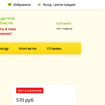
Избранное
Вход / регистрация
одителя
бласти.
КОРЗИНА
ть в наш
Нет товаров
омник!
уходу
Контакты
Отзывы
Нет в наличии
570 руб.