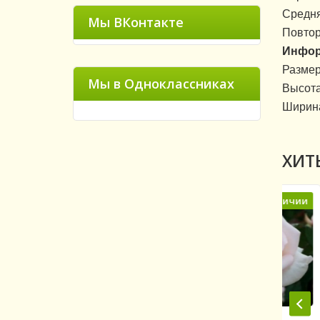
Средня
Мы ВКонтакте
Повтор
Инфор
Размер 
Мы в Одноклассниках
Высота 
Ширина
ХИТ
в наличии
В наличии