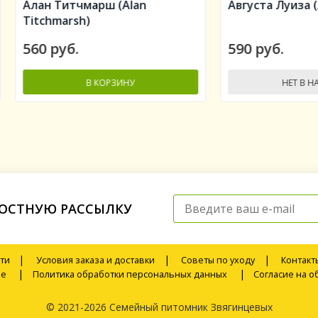
 Титчмарш (Alan
Августа Луиза (Augusta L
hmarsh)
руб.
590 руб.
В КОРЗИНУ
НЕТ В НАЛИЧИИ
-
+
+
ОСТНУЮ РАССЫЛКУ
|
|
|
ти
Условия заказа и доставки
Советы по уходу
Контакт
|
|
ие
Политика обработки персональных данных
Согласие на 
© 2021-2026 Семейный питомник Звягинцевых