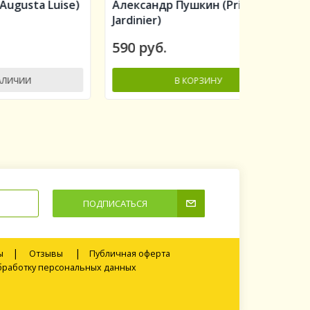
uise)
Александр Пушкин (Prince
Алан Ти
Jardinier)
Titchmar
590 руб.
560 руб
В КОРЗИНУ
-
-
+
ПОДПИСАТЬСЯ
|
|
ы
Отзывы
Публичная оферта
обработку персональных данных