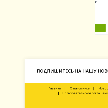
ta Luise)
Александр Пушкин (Prince
Алан
Jardinier)
Titc
590 руб.
560 
В КОРЗИНУ
-
-
+
ПОДПИШИТЕСЬ НА НАШУ НОВ
|
|
Главная
О питомнике
Новос
|
Пользовательское соглашен