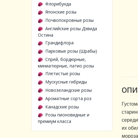
Флорибунда
Японские розы
Почвопокровные розы
Английские розы Дэвида
Остина
Грандифлора
Парковые розы (Шрабы)
Спрей, бордюрные,
миниатюрные, патио розы
Плетистые розы
Мускусные гибриды
ОПИ
Новозеландские розы
Ароматные сорта роз
Густом
Канадские розы
старин
Розы пионовидные и
середи
премиум класса
их оби
мороза