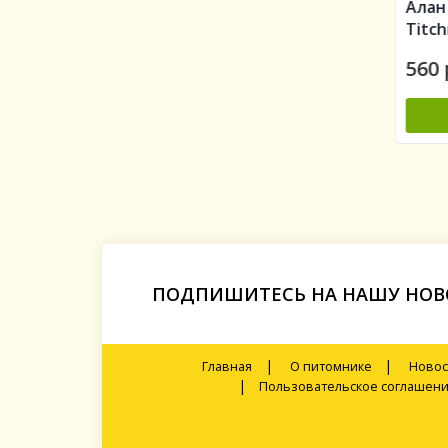
ta Luise)
Александр Пушкин (Prince
Алан
Jardinier)
Titc
590 руб.
560 
В КОРЗИНУ
-
-
+
ПОДПИШИТЕСЬ НА НАШУ НОВ
|
|
Главная
О питомнике
Новос
|
Пользовательское соглашен