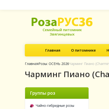
Семейный питомник
Звягинцевых
Главная
О питомнике
Н
Главная
Розы: ОСЕНЬ 2026
Чарминг Пиано (Charmin
Чарминг Пиано (Cha
Группы роз
Чайно-гибридные розы