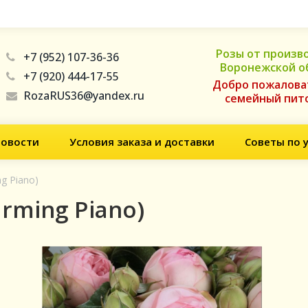
Розы от произв
+7 (952) 107-36-36
Воронежской о
+7 (920) 444-17-55
Добро пожалова
RozaRUS36@yandex.ru
семейный пит
овости
Условия заказа и доставки
Советы по 
g Piano)
rming Piano)