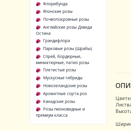
Флорибунда
Японские розы
Почвопокровные розы
Английские розы Дэвида
Остина
Грандифлора
Парковые розы (Шрабы)
Спрей, бордюрные,
миниатюрные, патио розы
Плетистые розы
Мускусные гибриды
ОПИ
Новозеландские розы
Ароматные сорта роз
Цветки
Канадские розы
Листва
Розы пионовидные и
Высота
премиум класса
Ширина