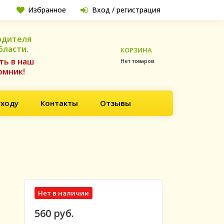
Избранное
Вход / регистрация
одителя
бласти.
КОРЗИНА
ть в наш
Нет товаров
омник!
уходу
Контакты
Отзывы
Нет в наличии
560 руб.