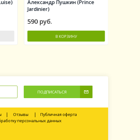
uise)
Александр Пушкин (Prince
Алан Ти
Jardinier)
Titchmar
590 руб.
560 руб
В КОРЗИНУ
-
-
+
ПОДПИСАТЬСЯ
|
|
ы
Отзывы
Публичная оферта
обработку персональных данных