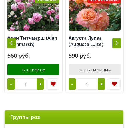
Алан Титчмарш (Alan
Августа Луиза
Titchmarsh)
(Augusta Luise)
560 руб.
590 руб.
В КОРЗИНУ
НЕТ В НАЛИЧИИ
-
-
+
+
Группы роз