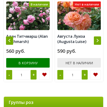
В наличии
Нет в наличии
Алан Титчмарш (Alan
Августа Луиза
Titchmarsh)
(Augusta Luise)
560 руб.
590 руб.
В КОРЗИНУ
НЕТ В НАЛИЧИИ
-
-
+
+
Группы роз