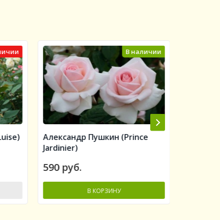
личии
В наличии
uise)
Александр Пушкин (Prince
Алан Ти
Jardinier)
Titchmar
590 руб.
560 руб
В КОРЗИНУ
-
-
+