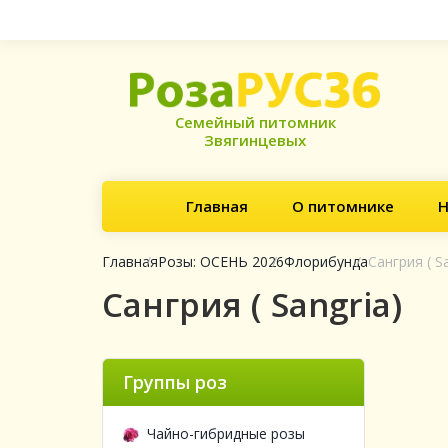
Семейный питомник
Звягинцевых
Главная
О питомнике
Н
Главная
Розы: ОСЕНЬ 2026
Флорибунда
Сангрия ( Sa
Сангрия ( Sangria)
Группы роз
Чайно-гибридные розы