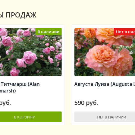
Ы ПРОДАЖ
В наличии
Нет в на
 Титчмарш (Alan
Августа Луиза (Augusta L
hmarsh)
руб.
590 руб.
В КОРЗИНУ
НЕТ В НАЛИЧИИ
-
+
+