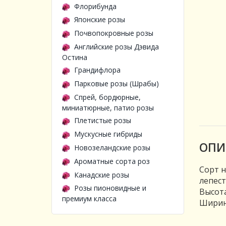
Флорибунда
Японские розы
Почвопокровные розы
Английские розы Дэвида
Остина
Грандифлора
Парковые розы (Шрабы)
Спрей, бордюрные,
миниатюрные, патио розы
Плетистые розы
Мускусные гибриды
ОПИ
Новозеландские розы
Ароматные сорта роз
Сорт н
Канадские розы
лепест
Розы пионовидные и
Высота
премиум класса
Ширина