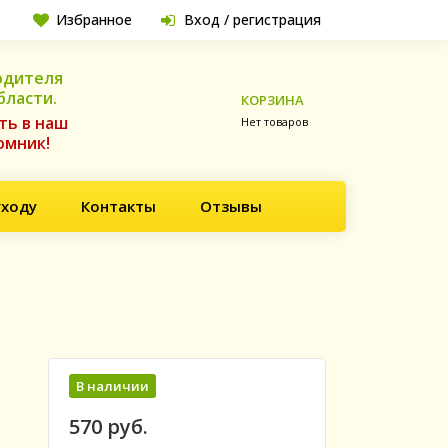
Избранное
Вход / регистрация
одителя
бласти.
КОРЗИНА
ть в наш
Нет товаров
омник!
уходу
Контакты
Отзывы
В наличии
570 руб.