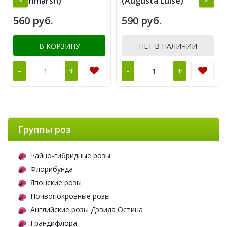
Titchmarsh)
(Augusta Luise)
560 руб.
590 руб.
В КОРЗИНУ
НЕТ В НАЛИЧИИ
-
-
+
+
Группы роз
Чайно-гибридные розы
Флорибунда
Японские розы
Почвопокровные розы
Английские розы Дэвида Остина
Грандифлора