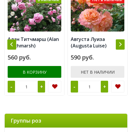
Алан Титчмарш (Alan
Августа Луиза
Titchmarsh)
(Augusta Luise)
560 руб.
590 руб.
В КОРЗИНУ
НЕТ В НАЛИЧИИ
-
-
+
+
Группы роз