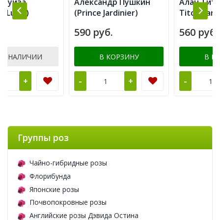
Александр Пушкин
Алан Титчмарш (Alan
(Prince Jardinier)
Titchmarsh)
590 руб.
560 руб.
В КОРЗИНУ
В КОРЗИНУ
-
-
+
+
Группы роз
Чайно-гибридные розы
Флорибунда
Японские розы
Почвопокровные розы
Английские розы Дэвида Остина