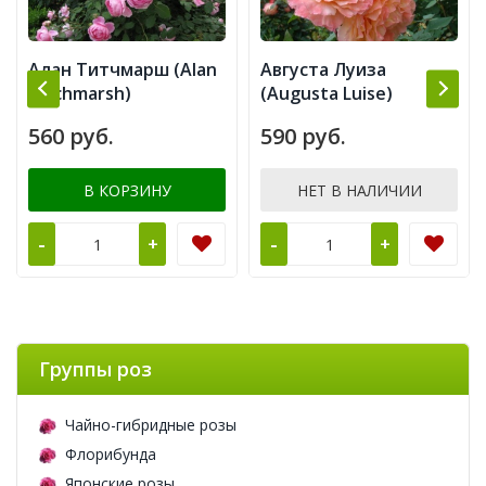
Алан Титчмарш (Alan
Августа Луиза
Titchmarsh)
(Augusta Luise)
560 руб.
590 руб.
В КОРЗИНУ
НЕТ В НАЛИЧИИ
-
-
+
+
Группы роз
Чайно-гибридные розы
Флорибунда
Японские розы