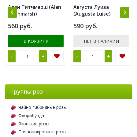
Алан Титчмарш (Alan
Августа Луиза
Titchmarsh)
(Augusta Luise)
560 руб.
590 руб.
В КОРЗИНУ
НЕТ В НАЛИЧИИ
-
-
+
+
Группы роз
Чайно-гибридные розы
Флорибунда
Японские розы
Почвопокровные розы