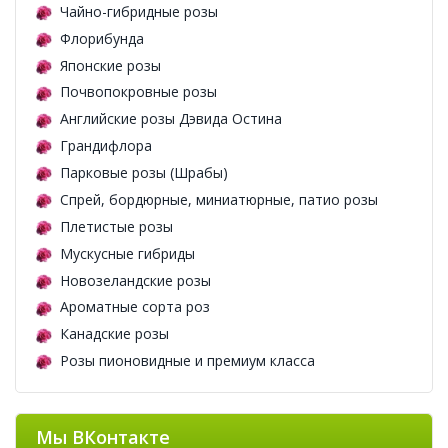
Чайно-гибридные розы
Флорибунда
Японские розы
Почвопокровные розы
Английские розы Дэвида Остина
Грандифлора
Парковые розы (Шрабы)
Спрей, бордюрные, миниатюрные, патио розы
Плетистые розы
Мускусные гибриды
Новозеландские розы
Ароматные сорта роз
Канадские розы
Розы пионовидные и премиум класса
Мы ВКонтакте