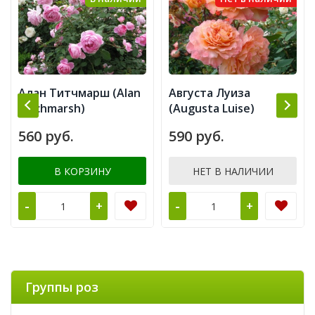
Алан Титчмарш (Alan
Августа Луиза
Titchmarsh)
(Augusta Luise)
560 руб.
590 руб.
В КОРЗИНУ
НЕТ В НАЛИЧИИ
-
-
+
+
Группы роз