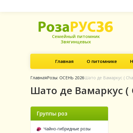
Семейный питомник
Звягинцевых
Главная
О питомнике
Н
Главная
Розы: ОСЕНЬ 2026
Шато де Вамаркус ( Cha
Шато де Вамаркус ( 
Группы роз
Чайно-гибридные розы