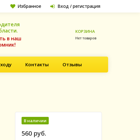
Избранное
Вход / регистрация
одителя
бласти.
КОРЗИНА
ть в наш
Нет товаров
омник!
уходу
Контакты
Отзывы
В наличии
560 руб.