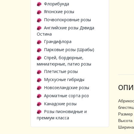
Флорибунда
Японские розы
Почвопокровные розы
Английские розы Дэвида
Остина
Грандифлора
Парковые розы (Шрабы)
Спрей, бордюрные,
миниатюрные, патио розы
Плетистые розы
Мускусные гибриды
ОПИ
Новозеландские розы
Ароматные сорта роз
Абрикос
Канадские розы
блестящ
Розы пионовидные и
Размер 
премиум класса
Высота 
Ширина 