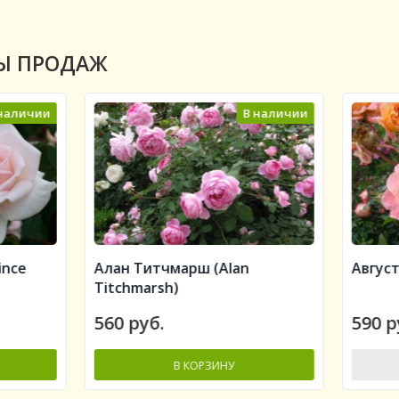
Ы ПРОДАЖ
В наличии
Нет в на
 Титчмарш (Alan
Августа Луиза (Augusta L
hmarsh)
руб.
590 руб.
В КОРЗИНУ
НЕТ В НАЛИЧИИ