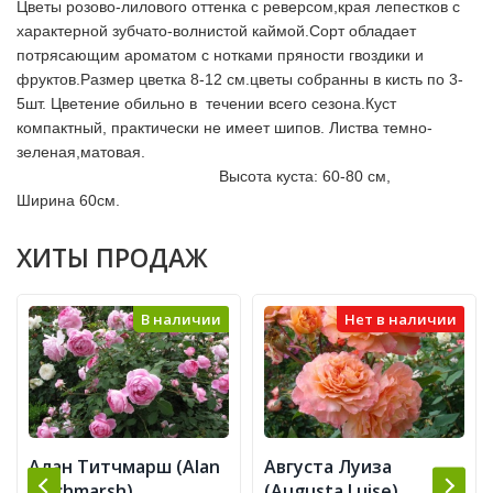
Цветы розово-лилового оттенка с реверсом,края лепестков с 
характерной зубчато-волнистой каймой.Сорт обладает 
потрясающим ароматом с нотками пряности гвоздики и 
фруктов.Размер цветка 8-12 см.цветы собранны в кисть по 3-
5шт. Цветение обильно в  течении всего сезона.Куст 
компактный, практически не имеет шипов. Листва темно-
зеленая,матовая.                                                                           
                                              Высота куста: 60-80 см, 
Ширина 60см.    
ХИТЫ ПРОДАЖ
В наличии
Нет в наличии
Алан Титчмарш (Alan
Августа Луиза
Titchmarsh)
(Augusta Luise)