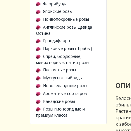
Флорибунда
Японские розы
Почвопокровные розы
Английские розы Дэвида
Остина
Грандифлора
Парковые розы (Шрабы)
Спрей, бордюрные,
миниатюрные, патио розы
Плетистые розы
Мускусные гибриды
ОПИ
Новозеландские розы
Ароматные сорта роз
Белосн
Канадские розы
обильн
Розы пионовидные и
Растен
премиум класса
красив
к забо
Высота