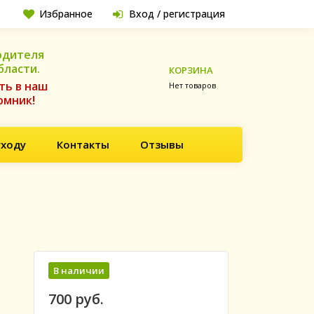
Избранное
Вход / регистрация
одителя
бласти.
КОРЗИНА
ть в наш
Нет товаров
омник!
уходу
Контакты
Отзывы
В наличии
700 руб.