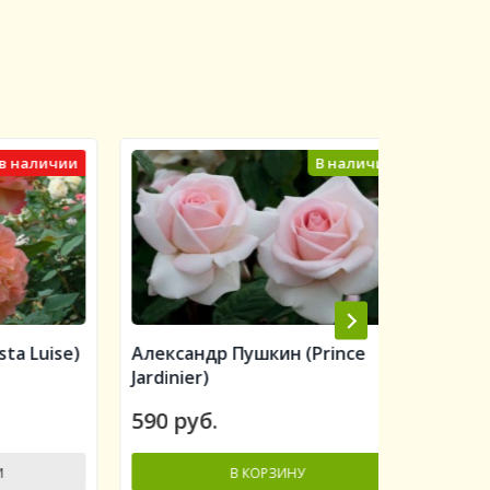
личии
В наличии
uise)
Александр Пушкин (Prince
Алан Ти
Jardinier)
Titchmar
590 руб.
560 руб
В КОРЗИНУ