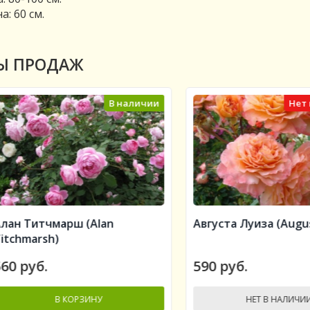
: 60 см.
Ы ПРОДАЖ
В наличии
Нет в на
 Титчмарш (Alan
Августа Луиза (Augusta L
hmarsh)
руб.
590 руб.
В КОРЗИНУ
НЕТ В НАЛИЧИИ