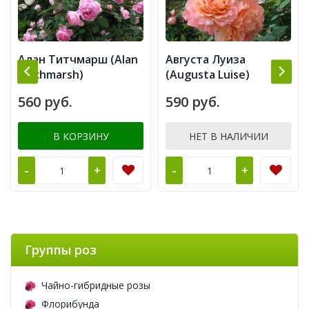
Алан Титчмарш (Alan
Августа Луиза
Titchmarsh)
(Augusta Luise)
560 руб.
590 руб.
В КОРЗИНУ
НЕТ В НАЛИЧИИ
-
-
+
+
Группы роз
Чайно-гибридные розы
Флорибунда