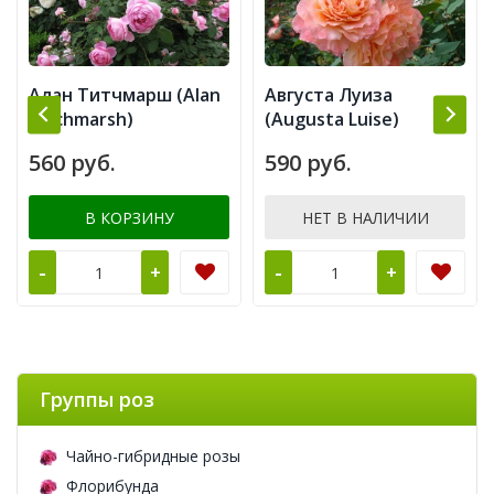
Алан Титчмарш (Alan
Августа Луиза
Titchmarsh)
(Augusta Luise)
560 руб.
590 руб.
В КОРЗИНУ
НЕТ В НАЛИЧИИ
-
-
+
+
Группы роз
Чайно-гибридные розы
Флорибунда