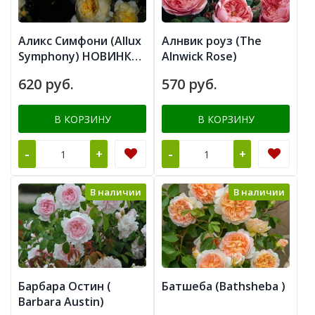
Аликс Симфони (Allux
Алнвик роуз (The
Symphony) НОВИНКА
Alnwick Rose)
АНГЛИЙСКИЕ
620 руб.
570 руб.
В КОРЗИНУ
В КОРЗИНУ
-
-
+
+
В наличии
В наличии
Барбара Остин (
Батшеба (Bathsheba )
Barbara Austin)