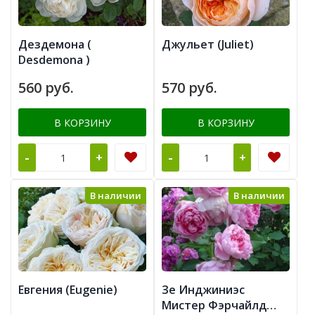
Дездемона (
Джульет (Juliet)
Desdemona )
560 руб.
570 руб.
В КОРЗИНУ
В КОРЗИНУ
-
-
+
+
В наличии
В наличии
Евгения (Eugenie)
Зе Инджиниэс
Мистер Фэрчайлд