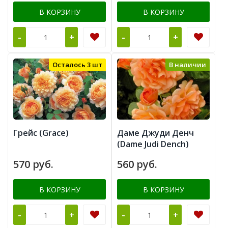
В КОРЗИНУ
В КОРЗИНУ
-
-
+
+
Осталось 3 шт
В наличии
Грейс (Grace)
Даме Джуди Денч
(Dame Judi Dench)
570 руб.
560 руб.
В КОРЗИНУ
В КОРЗИНУ
-
-
+
+