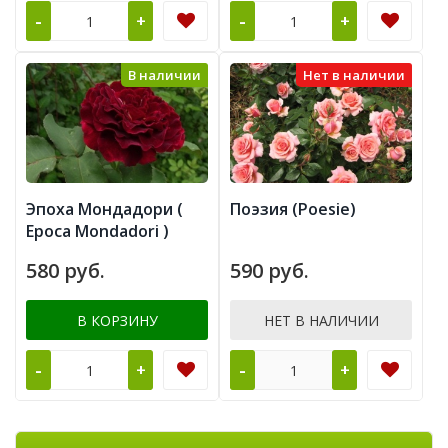
-
-
+
+
В наличии
Нет в наличии
Эпоха Мондадори (
Поэзия (Poesie)
Epoca Mondadori )
580 руб.
590 руб.
В КОРЗИНУ
НЕТ В НАЛИЧИИ
-
-
+
+