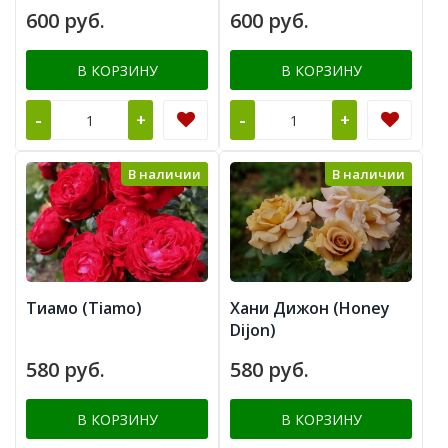
Viktor Ivanov)
600 руб.
600 руб.
В КОРЗИНУ
В КОРЗИНУ
-
-
+
+
В наличии
В наличии
Тиамо (Tiamo)
Хани Дижон (Honey
Dijon)
580 руб.
580 руб.
В КОРЗИНУ
В КОРЗИНУ